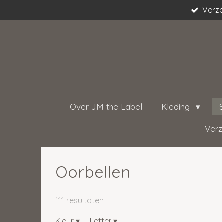
Verze
Ga
direct
naar
de
hoofdinhoud
Over JM the Label
Kleding
Verz
Oorbellen
111 resultaten
Kleur
▾
Letter
▾