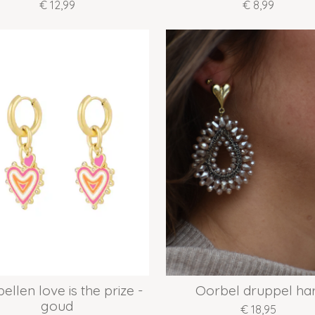
€ 12,99
€ 8,99
ellen love is the prize -
Oorbel druppel har
goud
€ 18,95