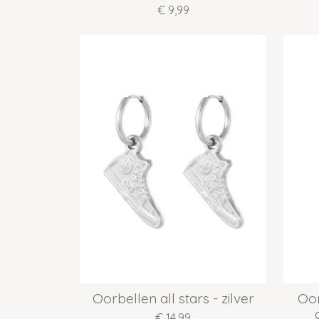
€ 9,99
Oorbellen all stars - zilver
Oor
€ 14,99