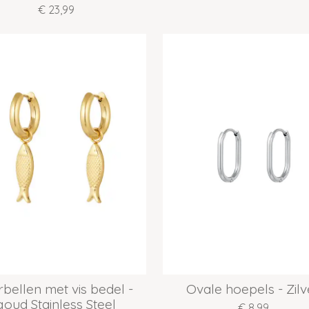
€ 23,99
bellen met vis bedel -
Ovale hoepels - Zilv
goud Stainless Steel
€ 8,99