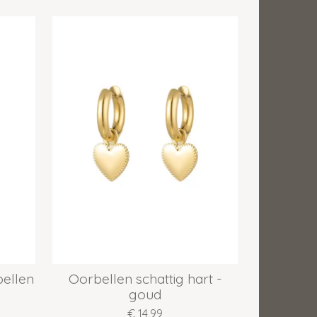
bellen
Oorbellen schattig hart -
goud
€ 14,99