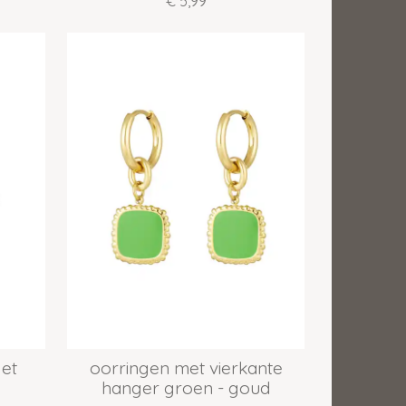
€ 5,99
let
oorringen met vierkante
hanger groen - goud