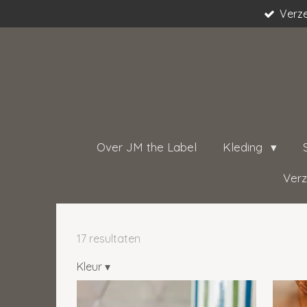
Verze
Ga
direct
naar
de
hoofdinhoud
Over JM the Label
Kleding
Verz
17 resultaten
Kleur
▾