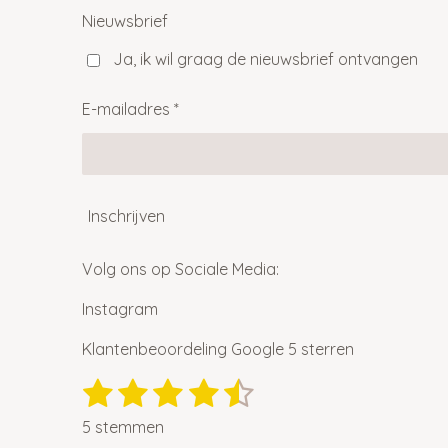
Nieuwsbrief
Ja, ik wil graag de nieuwsbrief ontvangen
E-mailadres *
Inschrijven
Volg ons op Sociale Media:
Instagram
Klantenbeoordeling Google 5 sterren
1
2
3
4
5
S
R
t
a
s
s
s
s
s
e
5 stemmen
t
m