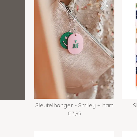
Sleutelhanger - Smiley + hart
S
€ 3,95