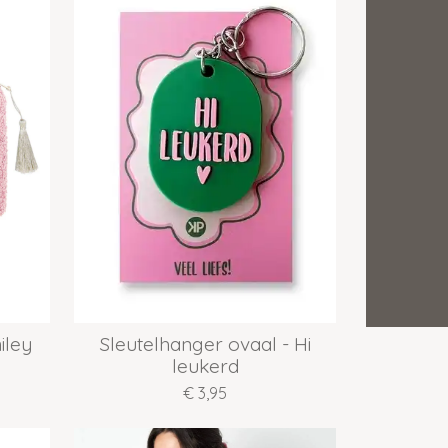
iley
Sleutelhanger ovaal - Hi
leukerd
€ 3,95