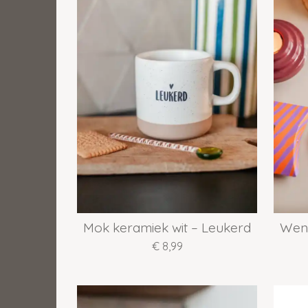
Mok keramiek wit – Leukerd
Wens
€ 8,99