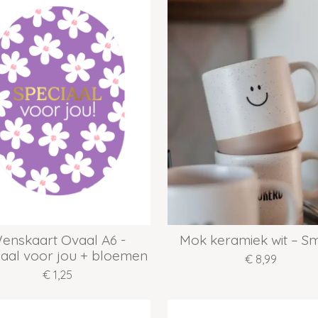
enskaart Ovaal A6 -
Mok keramiek wit – Sm
iaal voor jou + bloemen
€ 8,99
€ 1,25