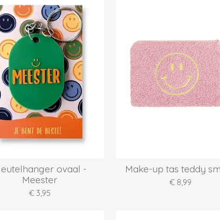
leutelhanger ovaal -
Make-up tas teddy sm
Meester
€ 8,99
€ 3,95