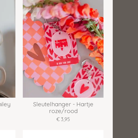
iley
Sleutelhanger - Hartje
roze/rood
€ 3,95