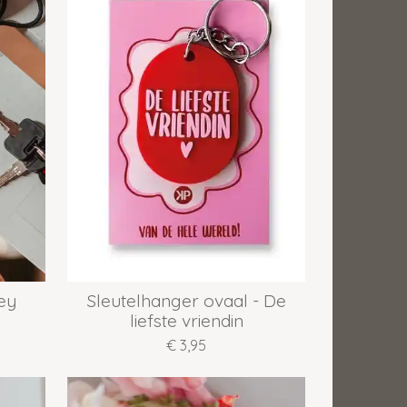
ey
Sleutelhanger ovaal - De
liefste vriendin
€ 3,95