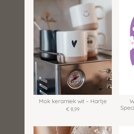
Mok keramiek wit – Hartje
W
Spec
€ 8,99