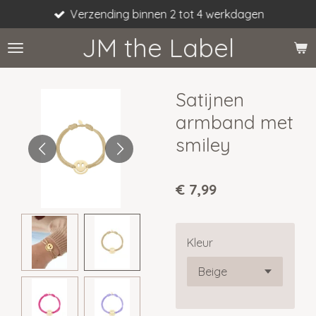
Verzending binnen 2 tot 4 werkdagen
Ga
direct
JM the Label
naar
de
hoofdinhoud
Satijnen
armband met
smiley
€ 7,99
Kleur