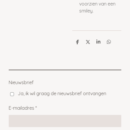
voorzien van een
smiley.
D
D
S
D
e
e
h
e
l
e
a
l
e
l
r
e
n
e
n
Nieuwsbrief
Ja, ik wil graag de nieuwsbrief ontvangen
E-mailadres *