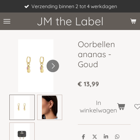
Verzending binnen 2 tot 4 werkdagen
Ga
direct
JM the Label
naar
de
hoofdinhoud
Oorbellen
ananas -
Goud
€ 13,99
In
winkelwagen
D
D
S
D