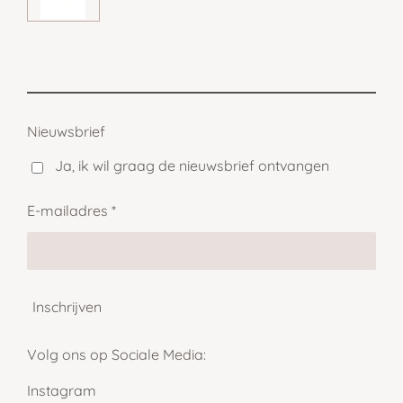
e
e
h
e
l
e
a
l
e
l
r
e
n
e
n
Nieuwsbrief
Ja, ik wil graag de nieuwsbrief ontvangen
E-mailadres *
Inschrijven
Volg ons op Sociale Media:
Instagram