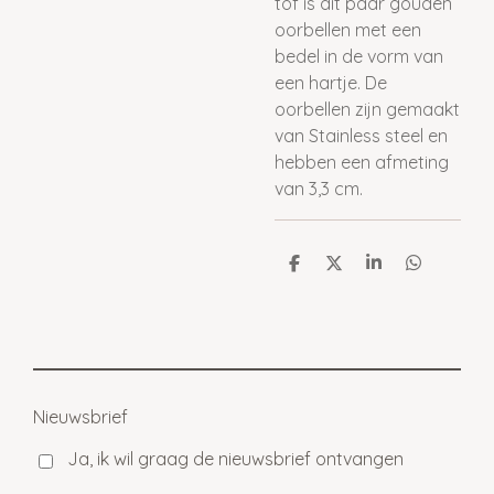
tof is dit paar gouden
oorbellen met een
bedel in de vorm van
een hartje. De
oorbellen zijn gemaakt
van Stainless steel en
hebben een afmeting
van 3,3 cm.
D
D
S
D
e
e
h
e
l
e
a
l
e
l
r
e
n
e
n
Nieuwsbrief
Ja, ik wil graag de nieuwsbrief ontvangen