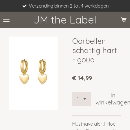
Verzending binnen 2 tot 4 werkdagen
Ga
direct
JM the Label
naar
de
hoofdinhoud
Oorbellen
schattig hart
- goud
€ 14,99
In
winkelwage
Musthave alert!! Hoe