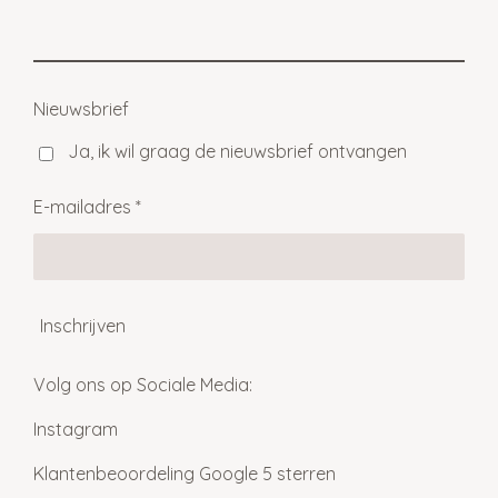
e
l
r
e
n
e
n
Nieuwsbrief
Ja, ik wil graag de nieuwsbrief ontvangen
E-mailadres *
Inschrijven
Volg ons op Sociale Media:
Instagram
Klantenbeoordeling Google 5 sterren