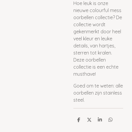
Hoe leuk is onze
nieuwe colourful mess
oorbellen collectie? De
collectie wordt
gekenmerkt door heel
veel kleur en leuke
details, van hartjes,
sterren tot kralen.
Deze oorbellen
collectie is een echte
musthave!
Goed om te weten: alle
oorbellen zijn stainless
steel.
D
D
S
D
e
e
h
e
l
e
a
l