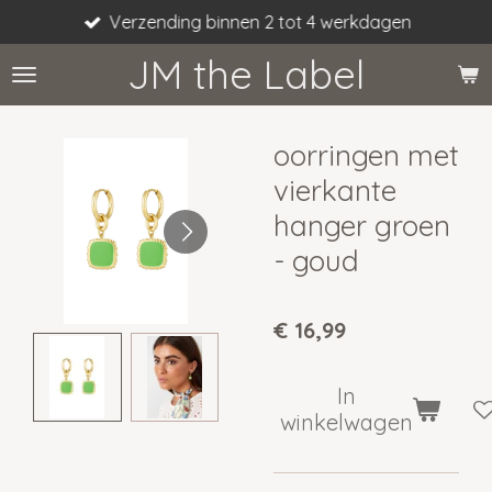
Verzending binnen 2 tot 4 werkdagen
Ga
direct
JM the Label
naar
de
hoofdinhoud
oorringen met
vierkante
hanger groen
- goud
€ 16,99
In
winkelwagen