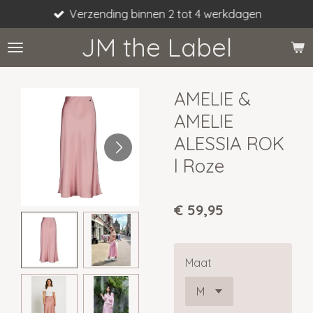
Verzending binnen 2 tot 4 werkdagen
Ga
direct
JM the Label
naar
de
hoofdinhoud
AMELIE &
AMELIE
ALESSIA ROK
l Roze
€ 59,95
Maat