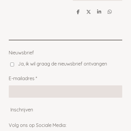
D
D
S
D
e
e
h
e
l
e
a
l
e
l
r
e
n
e
n
Nieuwsbrief
Ja, ik wil graag de nieuwsbrief ontvangen
E-mailadres *
Inschrijven
Volg ons op Sociale Media: