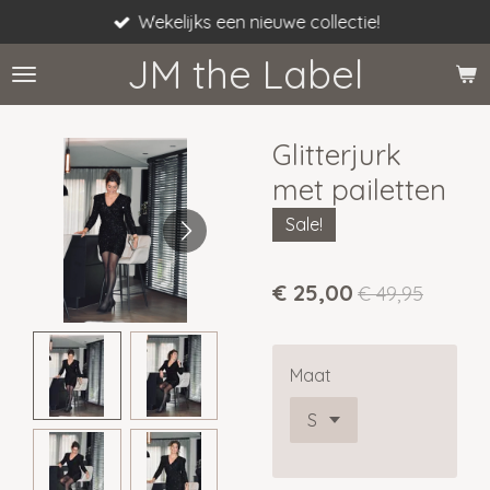
Wekelijks een nieuwe collectie!
Ga
direct
JM the Label
naar
de
hoofdinhoud
Glitterjurk
met pailetten
Sale!
€ 25,00
€ 49,95
Maat