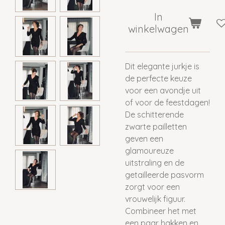
In
winkelwagen
Dit elegante jurkje is
de perfecte keuze
voor een avondje uit
of voor de feestdagen!
De schitterende
zwarte pailletten
geven een
glamoureuze
uitstraling en de
getailleerde pasvorm
zorgt voor een
vrouwelijk figuur.
Combineer het met
een paar hakken en