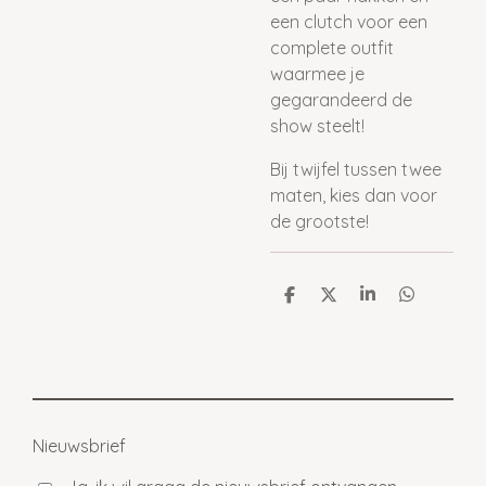
een clutch voor een
complete outfit
waarmee je
gegarandeerd de
show steelt!
Bij twijfel tussen twee
maten, kies dan voor
de grootste!
D
D
S
D
e
e
h
e
l
e
a
l
e
l
r
e
n
e
n
Nieuwsbrief