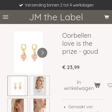
Verzending binnen 2 tot 4 werkdagen
Ga
direct
JM the Label
naar
de
hoofdinhoud
Oorbellen
love is the
prize - goud
€ 23,99
In
winkelwagen
Gemaakt van