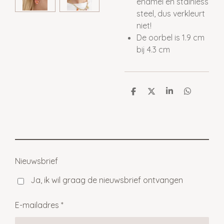
enamel en stainless
steel, dus verkleurt
niet!
De oorbel is 1.9 cm
bij 4.3 cm
D
D
S
D
e
e
h
e
l
e
a
l
e
l
r
e
n
e
n
Nieuwsbrief
Ja, ik wil graag de nieuwsbrief ontvangen
E-mailadres *