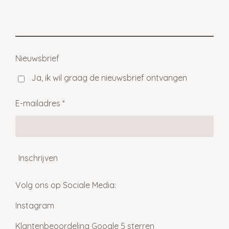
l
e
a
l
e
l
r
e
n
e
n
Nieuwsbrief
Ja, ik wil graag de nieuwsbrief ontvangen
E-mailadres *
Inschrijven
Volg ons op Sociale Media:
Instagram
Klantenbeoordeling Google 5 sterren