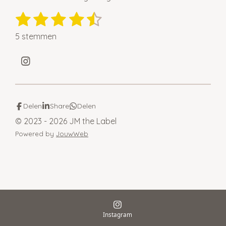
1
2
3
4
5
S
R
t
a
s
s
s
s
s
e
5 stemmen
t
t
t
t
t
t
m
i
m
e
e
e
e
e
I
n
e
n
n
g
r
r
r
r
r
s
:
t
r
r
r
r
4
a
Delen
Share
Delen
e
e
e
e
g
.
© 2023 - 2026 JM the Label
r
4
n
n
n
n
a
Powered by
JouwWeb
s
m
t
e
r
r
e
n
Instagram