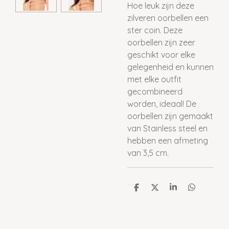
Hoe leuk zijn deze
zilveren oorbellen een
ster coin. Deze
oorbellen zijn zeer
geschikt voor elke
gelegenheid en kunnen
met elke outfit
gecombineerd
worden, ideaal! De
oorbellen zijn gemaakt
van Stainless steel en
hebben een afmeting
van 3,5 cm.
D
D
S
D
e
e
h
e
l
e
a
l
e
l
r
e
n
e
n