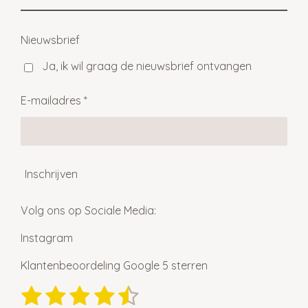
Nieuwsbrief
Ja, ik wil graag de nieuwsbrief ontvangen
E-mailadres *
Inschrijven
Volg ons op Sociale Media:
Instagram
Klantenbeoordeling Google 5 sterren
1
2
3
4
5
S
R
t