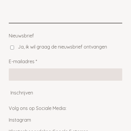
e
e
h
e
l
e
a
l
e
l
r
e
n
e
n
Nieuwsbrief
Ja, ik wil graag de nieuwsbrief ontvangen
E-mailadres *
Inschrijven
Volg ons op Sociale Media:
Instagram