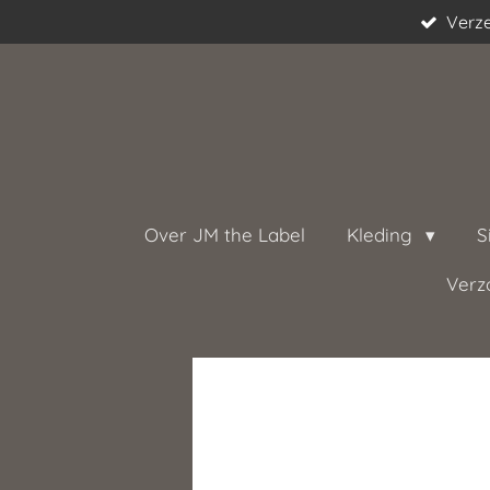
Verze
Ga
direct
naar
de
hoofdinhoud
Over JM the Label
Kleding
S
Verz