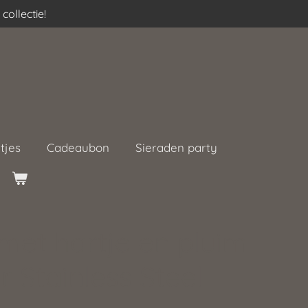
collectie!
tjes
Cadeaubon
Sieraden party
met hartje en pluim
r Stainless Steel