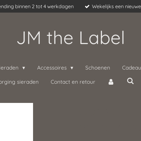
nding binnen 2 tot 4 werkdagen
Wekelijks een nieuwe 
JM the Label
ieraden
Accessoires
Schoenen
Cadeau
orging sieraden
Contact en retour
Oorbellen 
bedel Zilve