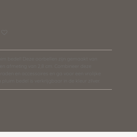
uim bedel! Deze oorbellen zijn gemaakt van
 een afmeting van 2,8 cm. Combineer deze
eraden en accessoires en ga voor een vrolijke
pluim bedel is verkrijgbaar in de kleur zilver.