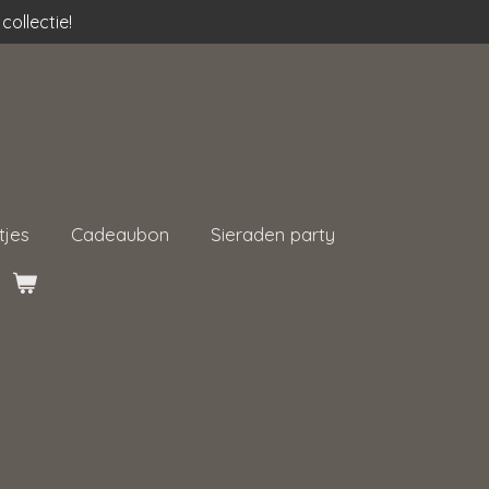
collectie!
tjes
Cadeaubon
Sieraden party
 oorbellen met hart
 Stainless Steel