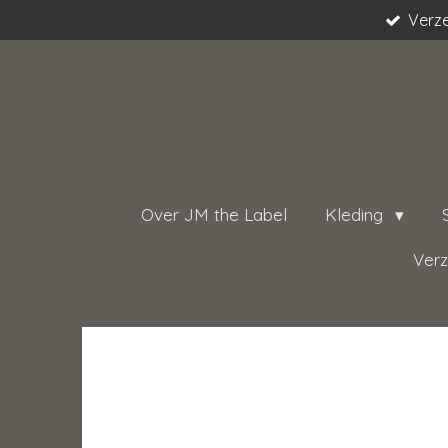
Verze
Ga
direct
naar
de
hoofdinhoud
Over JM the Label
Kleding
Verz