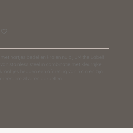
met hartjes bedel en kralen nu bij JM the Label!
an stainless steel in combinatie met kleurrijke
 kraaltjes hebben een afmeting van 3 cm en zijn
 meerdere zilveren oorbellen!