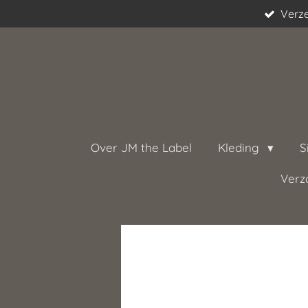
Verze
Ga
direct
naar
de
hoofdinhoud
Over JM the Label
Kleding
S
Verz