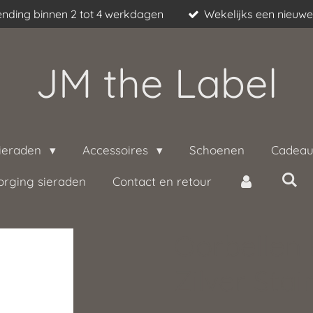
nding binnen 2 tot 4 werkdagen
Wekelijks een nieuwe 
JM the Label
ieraden
Accessoires
Schoenen
Cadeau
orging sieraden
Contact en retour
Oorbellen 
Zilver Stai