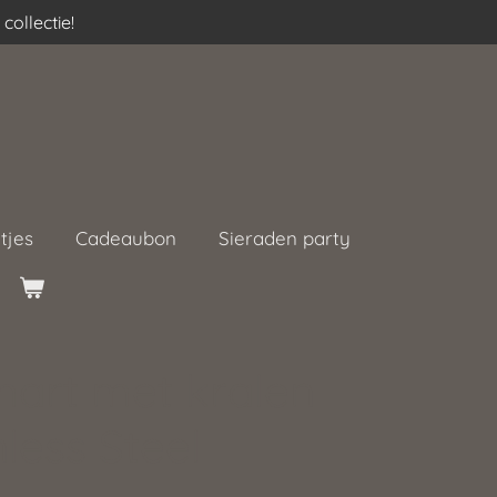
collectie!
tjes
Cadeaubon
Sieraden party
hart met kralen
nless Steel